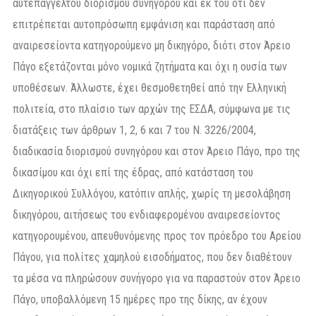
αυτεπάγγελτου διορισμού συνηγόρου και εκ του ότι δεν
επιτρέπεται αυτοπρόσωπη εμφάνιση και παράσταση από
αναιρεσείοντα κατηγορούμενο μη δικηγόρο, διότι στον Άρειο
Πάγο εξετάζονται μόνο νομικά ζητήματα και όχι η ουσία των
υποθέσεων. Άλλωστε, έχει θεσμοθετηθεί από την Ελληνική
πολιτεία, στο πλαίσιο των αρχών της ΕΣΔΑ, σύμφωνα με τις
διατάξεις των άρθρων 1, 2, 6 και 7 του Ν. 3226/2004,
διαδικασία διορισμού συνηγόρου και στον Άρειο Πάγο, προ της
δικασίμου και όχι επί της έδρας, από κατάσταση του
Δικηγορικού Συλλόγου, κατόπιν απλής, χωρίς τη μεσολάβηση
δικηγόρου, αιτήσεως του ενδιαφερομένου αναιρεσείοντος
κατηγορουμένου, απευθυνόμενης προς τον πρόεδρο του Αρείου
Πάγου, για πολίτες χαμηλού εισοδήματος, που δεν διαθέτουν
τα μέσα να πληρώσουν συνήγορο για να παραστούν στον Άρειο
Πάγο, υποβαλλόμενη 15 ημέρες προ της δίκης, αν έχουν