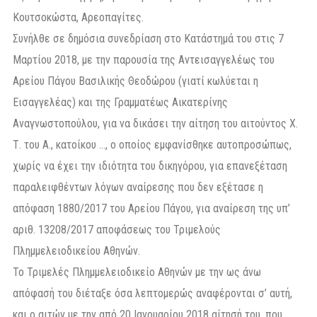
Κουτσοκώστα, Αρεοπαγίτες.
Συνήλθε σε δημόσια συνεδρίαση στο Κατάστημά του στις 7
Μαρτίου 2018, με την παρουσία της Αντεισαγγελέως του
Αρείου Πάγου Βασιλικής Θεοδώρου (γιατί κωλύεται η
Εισαγγελέας) και της Γραμματέως Αικατερίνης
Αναγνωστοπούλου, για να δικάσει την αίτηση του αιτούντος Χ.
Τ. του Α., κατοίκου …, ο οποίος εμφανίσθηκε αυτοπροσώπως,
χωρίς να έχει την ιδιότητα του δικηγόρου, για επανεξέταση
παραλειφθέντων λόγων αναίρεσης που δεν εξέτασε η
απόφαση 1880/2017 του Αρείου Πάγου, για αναίρεση της υπ’
αριθ. 13208/2017 αποφάσεως του Τριμελούς
Πλημμελειοδικείου Αθηνών.
Το Τριμελές Πλημμελειοδικείο Αθηνών με την ως άνω
απόφασή του διέταξε όσα λεπτομερώς αναφέρονται σ’ αυτή,
και o αιτών με την από 20 Ιανουαρίου 2018 αίτησή του, που