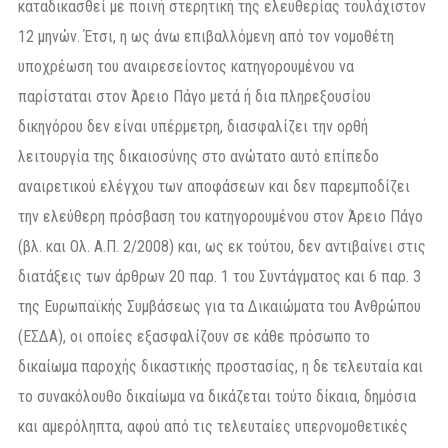
καταδικασθεί με ποινή στερητική της ελευθερίας τουλάχιστον
12 μηνών. Έτσι, η ως άνω επιβαλλόμενη από τον νομοθέτη
υποχρέωση του αναιρεσείοντος κατηγορουμένου να
παρίσταται στον Άρειο Πάγο μετά ή δια πληρεξουσίου
δικηγόρου δεν είναι υπέρμετρη, διασφαλίζει την ορθή
λειτουργία της δικαιοσύνης στο ανώτατο αυτό επίπεδο
αναιρετικού ελέγχου των αποφάσεων και δεν παρεμποδίζει
την ελεύθερη πρόσβαση του κατηγορουμένου στον Άρειο Πάγο
(βλ. και Ολ. Α.Π. 2/2008) και, ως εκ τούτου, δεν αντιβαίνει στις
διατάξεις των άρθρων 20 παρ. 1 του Συντάγματος και 6 παρ. 3
της Ευρωπαϊκής Συμβάσεως για τα Δικαιώματα του Ανθρώπου
(ΕΣΔΑ), οι οποίες εξασφαλίζουν σε κάθε πρόσωπο το
δικαίωμα παροχής δικαστικής προστασίας, η δε τελευταία και
το συνακόλουθο δικαίωμα να δικάζεται τούτο δίκαια, δημόσια
και αμερόληπτα, αφού από τις τελευταίες υπερνομοθετικές