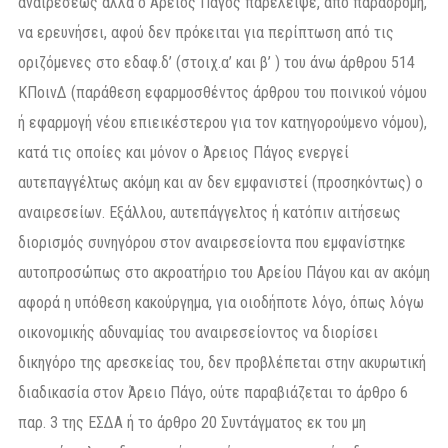
αναιρέσεως αλλά ο Άρειος Πάγος παρέλειψε, από παραδρομή,
να ερευνήσει, αφού δεν πρόκειται για περίπτωση από τις
οριζόμενες στο εδαφ.δ’ (στοιχ.α’ και β’ ) του άνω άρθρου 514
ΚΠοινΔ (παράθεση εφαρμοσθέντος άρθρου του ποινικού νόμου
ή εφαρμογή νέου επιεικέστερου για τον κατηγορούμενο νόμου),
κατά τις οποίες και μόνον ο Άρειος Πάγος ενεργεί
αυτεπαγγέλτως ακόμη και αν δεν εμφανιστεί (προσηκόντως) ο
αναιρεσείων. Εξάλλου, αυτεπάγγελτος ή κατόπιν αιτήσεως
διορισμός συνηγόρου στον αναιρεσείοντα που εμφανίστηκε
αυτοπροσώπως στο ακροατήριο του Αρείου Πάγου και αν ακόμη
αφορά η υπόθεση κακούργημα, για οιοδήποτε λόγο, όπως λόγω
οικονομικής αδυναμίας του αναιρεσείοντος να διορίσει
δικηγόρο της αρεσκείας του, δεν προβλέπεται στην ακυρωτική
διαδικασία στον Άρειο Πάγο, ούτε παραβιάζεται το άρθρο 6
παρ. 3 της ΕΣΔΑ ή το άρθρο 20 Συντάγματος εκ του μη