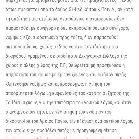
παρέχεται για ορισμένες μόνον από τις πράξεις αυτές. Τέλος,
όπως προκύπτει από το άρθρο 514 εδ. α’ του Κ.Ποιν.Δ., αν κατά
τη συζήτηση της αιτήσεως αναιρέσεως ο αναιρεσείων δεν
παρασταθεί με συνήγορο ή δεν εκπροσωπηθεί από συνήγορο,
νομίμως εξουσιοδοτημένο προς τούτο, ή αν παρασταθεί
αυτοπροσώπως, χωρίς ο ίδιος να έχει την ιδιότητα του
δικηγόρου, γραμμένου σε οιοδήποτε Δικηγορικό Σύλλογο της
χώρας ή άλλης χώρας της Ε.Ε., θεωρείται μη προσήκουσα η
παράστασή του και ως μη εμφανιζόμενος και, εφόσον αυτός
κλητεύθηκε νομίμως και εμπροθέσμως, η αίτησή του
απορρίπτεται λόγω μη εμφανίσεώς του κατά τη συζήτησή της.
Τα ίδια ισχύουν, για την ταυτότητα του νομικού λόγου, και όταν
ο αναιρεσείων ζητεί, με νέα αίτησή του ενώπιον του
δικαστηρίου του Αρείου Πάγου, την εξέταση αναιρετικού λόγου,
τον οποίο είχε προβάλει αυτός με προηγούμενη αίτηση