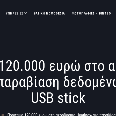
ΥΠΗΡΕΣΙΕΣ
ΒΑΣΙΚΉ ΝΟΜΟΘΕΣΊΑ
ΦΩΤΟΓΡΑΦΊΕΣ – ΒΊΝΤΕΟ
120.000 ευρώ στο 
 παραβίαση δεδομέν
USB stick
Πρόστιμο 120.000 ευρώ στο αεροδρόμιο Heathrow για παραβίασ