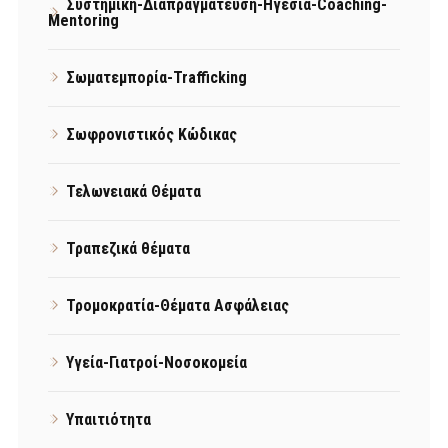
Συστημική-Διαπραγμάτευση-Ηγεσία-Coaching-
Mentoring
Σωματεμπορία-Trafficking
Σωφρονιστικός Κώδικας
Τελωνειακά Θέματα
Τραπεζικά θέματα
Τρομοκρατία-Θέματα Ασφάλειας
Υγεία-Γιατροί-Νοσοκομεία
Υπαιτιότητα