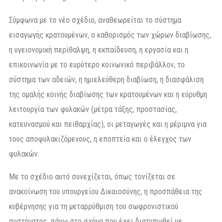
Σύμφωνα με το νέο σχέδιο, αναθεωρείται το σύστημα
εισαγωγής κρατουμένων, ο καθορισμός των χώρων διαβίωσης,
η υγειονομική περίθαλψη, η εκπαίδευση, η εργασία και η
επικοινωνία με το ευρύτερο κοινωνικό περιβάλλον, το
σύστημα των αδειών, η ημιελεύθερη διαβίωση, η διασφάλιση
της ομαλής κοινής διαβίωσης των κρατουμένων και η εύρυθμη
λειτουργία των φυλακών (μέτρα τάξης, προστασίας,
κατευνασμού και πειθαρχίας), οι μεταγωγές και η μέριμνα για
τους αποφυλακιζόμενους, η εποπτεία και ο έλεγχος των
φυλακών.
Με το σχέδιο αυτό συνεχίζεται, όπως τονίζεται σε
ανακοίνωση του υπουργείου Δικαιοσύνης, η προσπάθεια της
κυβέρνησης για τη μεταρρύθμιση του σωφρονιστικού
συστήματος, πάνω στο σχήμα που έχει διατυπωθεί με