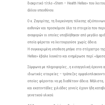
διακριτικό τίτλο «Stem – Health Hellas» που λει
άλλου υπευθύνου.
Ο κ. Ζαγορίτης, τη διερεύνηση τέλεσης αξιόποινω
ευθυνών και προσκόμισε όλα τα στοιχεία που περ
αναφορών οι οποίες υποβλήθηκαν από μεγάλο αριθ
οποία φέρεται να λειτουργούσε χωρίς άδεια.
Η συγκεκριμένη υποθεση μπήκε στο στόχαστρο της 
Hellas» έβαλε λουκέτο και ενημέρωσε περί «άμεσ
Σύμφωνα με πληροφορίες , η εισαγγελική έρευνα 
ιδιωτικές εταιρείες – τράπεζες ομφαλοπλακουντι
οποίες φέρονται να μη διαθέτουν άδεια. Μάλιστα,
και εκατοντάδες χιλιάδες γονείς έχουν ήδη καταβ
γενετικού υλικού.