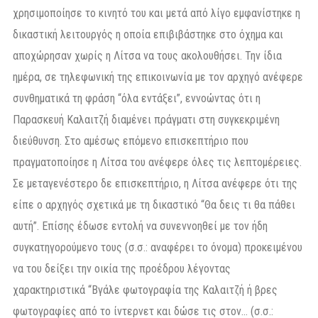
χρησιμοποίησε το κινητό του και μετά από λίγο εμφανίστηκε η
δικαστική λειτουργός η οποία επιβιβάστηκε στο όχημα και
αποχώρησαν χωρίς η Λίτσα να τους ακολουθήσει. Την ίδια
ημέρα, σε τηλεφωνική της επικοινωνία με τον αρχηγό ανέφερε
συνθηματικά τη φράση “όλα εντάξει”, εννοώντας ότι η
Παρασκευή Καλαιτζή διαμένει πράγματι στη συγκεκριμένη
διεύθυνση. Στο αμέσως επόμενο επισκεπτήριο που
πραγματοποίησε η Λίτσα του ανέφερε όλες τις λεπτομέρειες.
Σε μεταγενέστερο δε επισκεπτήριο, η Λίτσα ανέφερε ότι της
είπε ο αρχηγός σχετικά με τη δικαστικό “Θα δεις τι θα πάθει
αυτή”. Επίσης έδωσε εντολή να συνεννοηθεί με τον ήδη
συγκατηγορούμενο τους (σ.σ.: αναφέρει το όνομα) προκειμένου
να του δείξει την οικία της προέδρου λέγοντας
χαρακτηριστικά “Βγάλε φωτογραφία της Καλαιτζή ή βρες
φωτογραφίες από το ίντερνετ και δώσε τις στον… (σ.σ.: