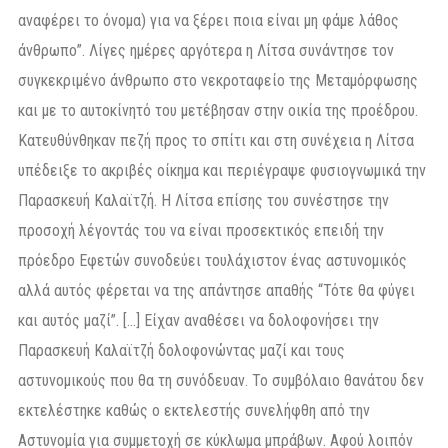
αναφέρει το όνομα) για να ξέρει ποια είναι μη φάμε λάθος
άνθρωπο”. Λίγες ημέρες αργότερα η Λίτσα συνάντησε τον
συγκεκριμένο άνθρωπο στο νεκροταφείο της Μεταμόρφωσης
και με το αυτοκίνητό του μετέβησαν στην οικία της προέδρου.
Κατευθύνθηκαν πεζή προς το σπίτι και στη συνέχεια η Λίτσα
υπέδειξε το ακριβές οίκημα και περιέγραψε φυσιογνωμικά την
Παρασκευή Καλαϊτζή. Η Λίτσα επίσης του συνέστησε την
προσοχή λέγοντάς του να είναι προσεκτικός επειδή την
πρόεδρο Εφετών συνοδεύει τουλάχιστον ένας αστυνομικός
αλλά αυτός φέρεται να της απάντησε απαθής “Τότε θα φύγει
και αυτός μαζί”. […] Είχαν αναθέσει να δολοφονήσει την
Παρασκευή Καλαϊτζή δολοφονώντας μαζί και τους
αστυνομικούς που θα τη συνόδευαν. Το συμβόλαιο θανάτου δεν
εκτελέστηκε καθώς ο εκτελεστής συνελήφθη από την
Αστυνομία για συμμετοχή σε κύκλωμα μπράβων. Αφού λοιπόν