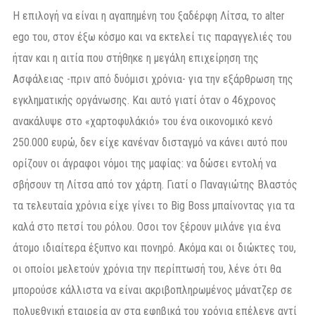
H επιλογή να είναι η αγαπημένη του ξαδέρφη Λίτσα, το alter
ego του, στον έξω κόσμο και να εκτελεί τις παραγγελιές του
ήταν και η αιτία που στήθηκε η μεγάλη επιχείρηση της
Ασφάλειας -πριν από δυόμισι χρόνια- για την εξάρθρωση της
εγκληματικής οργάνωσης. Και αυτό γιατί όταν ο 46χρονος
ανακάλυψε στο «χαρτοφυλάκιό» του ένα οικονομικό κενό
250.000 ευρώ, δεν είχε κανέναν δισταγμό να κάνει αυτό που
ορίζουν οι άγραφοι νόμοι της μαφίας: να δώσει εντολή να
σβήσουν τη Λίτσα από τον χάρτη. Γιατί ο Παναγιώτης Βλαστός
τα τελευταία χρόνια είχε γίνει το Big Boss μπαίνοντας για τα
καλά στο πετσί του ρόλου. Οσοι τον ξέρουν μιλάνε για ένα
άτομο ιδιαίτερα έξυπνο και πονηρό. Ακόμα και οι διώκτες του,
οι οποίοι μελετούν χρόνια την περίπτωσή του, λένε ότι θα
μπορούσε κάλλιστα να είναι ακριβοπληρωμένος μάνατζερ σε
πολυεθνική εταιρεία αν στα εφηβικά του χρόνια επέλεγε αντί