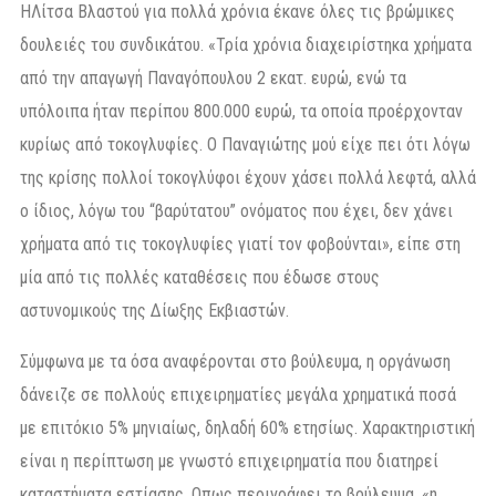
ΗΛίτσα Βλαστού για πολλά χρόνια έκανε όλες τις βρώμικες
δουλειές του συνδικάτου. «Τρία χρόνια διαχειρίστηκα χρήματα
από την απαγωγή Παναγόπουλου 2 εκατ. ευρώ, ενώ τα
υπόλοιπα ήταν περίπου 800.000 ευρώ, τα οποία προέρχονταν
κυρίως από τοκογλυφίες. Ο Παναγιώτης μού είχε πει ότι λόγω
της κρίσης πολλοί τοκογλύφοι έχουν χάσει πολλά λεφτά, αλλά
ο ίδιος, λόγω του “βαρύτατου” ονόματος που έχει, δεν χάνει
χρήματα από τις τοκογλυφίες γιατί τον φοβούνται», είπε στη
μία από τις πολλές καταθέσεις που έδωσε στους
αστυνομικούς της Δίωξης Εκβιαστών.
Σύμφωνα με τα όσα αναφέρονται στο βούλευμα, η οργάνωση
δάνειζε σε πολλούς επιχειρηματίες μεγάλα χρηματικά ποσά
με επιτόκιο 5% μηνιαίως, δηλαδή 60% ετησίως. Χαρακτηριστική
είναι η περίπτωση με γνωστό επιχειρηματία που διατηρεί
καταστήματα εστίασης. Οπως περιγράφει το βούλευμα, «η