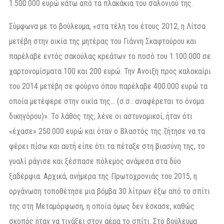
1.500.000 ευρώ κάτω από τα πλακάκια του σαλονιού της.
Σύμφωνα με το βούλευμα, «στα τέλη του έτους 2012, η Λίτσα
μετέβη στην οικία της μητέρας του Γιάννη Σκαφτούρου και
παρέλαβε εντός σακούλας κρεάτων το ποσό του 1.100.000 σε
χαρτονομίσματα 100 και 200 ευρώ. Την Ανοιξη προς καλοκαίρι
του 2014 μετέβη σε φούρνο όπου παρέλαβε 400.000 ευρώ τα
οποία μετέφερε στην οικία της… (σ.σ.: αναφέρεται το όνομα
δικηγόρου)». Το λάθος της, λένε οι αστυνομικοί, ήταν ότι
«έχασε» 250.000 ευρώ και όταν ο Βλαστός της ζήτησε να τα
φέρει πίσω και αυτή είπε ότι τα πέταξε στη βιασύνη της, το
γυαλί ράγισε και ξέσπασε πόλεμος ανάμεσα στα δύο
ξαδέρφια. Αρχικά, ανήμερα της Πρωτοχρονιάς του 2015, η
οργάνωση τοποθέτησε μια βόμβα 30 λίτρων έξω από το σπίτι
της στη Μεταμόρφωση, η οποία όμως δεν έσκασε, καθώς
σκοπός ήταν να τινάξει στον αέρα το σπίτι. Στο βούλευμα