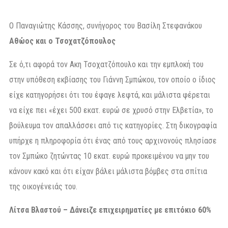
Ο Παναγιώτης Κάσσης, συνήγορος του Βασίλη Στεφανάκου
Αθώος και ο Τσοχατζόπουλος
Σε ό,τι αφορά τον Ακη Τσοχατζόπουλο και την εμπλοκή του
στην υπόθεση εκβίασης του Γιάννη Σμπώκου, τον οποίο ο ίδιος
είχε κατηγορήσει ότι του έφαγε λεφτά, και μάλιστα φέρεται
να είχε πει «έχει 500 εκατ. ευρώ σε χρυσό στην Ελβετία», το
βούλευμα τον απαλλάσσει από τις κατηγορίες. Στη δικογραφία
υπήρχε η πληροφορία ότι ένας από τους αρχινονούς πλησίασε
τον Σμπώκο ζητώντας 10 εκατ. ευρώ προκειμένου να μην του
κάνουν κακό και ότι είχαν βάλει μάλιστα βόμβες στα σπίτια
της οικογένειάς του.
Λίτσα Βλαστού – Δάνειζε επιχειρηματίες με επιτόκιο 60%