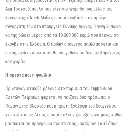
την οποία κατηγορούνταν. Θετική εξέλιξη υπήρξε και για τον
Ακη Τσοχατζόπουλο που είχε κατηγορηθεί ως μέλος της
λεγόμενης «Greek Mafia», η οποία εκβίαζε τον πρώην
συνεργάτη του στο υπουργείο Εθνικής Αμυνας Γιάννη Σμπώκο
να της δώσει μέρος από τα 10.000.000 ευρώ που έλεγαν ότι
έκρυβε στην Ελβετία. Ο πρώην υπουργός απαλλάσσεται και
αυτός, ενώ οι υπόλοιποι θα οδηγηθούν σε δίκη με βαρύτατες
κατηγορίες.
Η ομερτά και η φαμίλια
Πρωταγωνιστικούς ρόλους στο πόρισμα του Συμβουλίου
Εφετών Πειραιώς φέρεται να παίζουν δύο πρόσωπα: ο
Παναγιώτης Βλαστός και η πρώτη ξαδέρφη του Ευαγγελία,
γνωστή και ως Λίτσα, η οποία πλέον ζει εξαφανισμένη, καθώς
βρίσκεται σε πρόγραμμα προστασίας μαρτύρων. Γιατί όπως