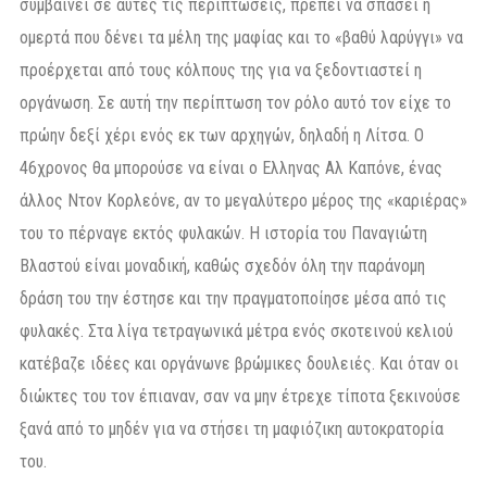
συμβαίνει σε αυτές τις περιπτώσεις, πρέπει να σπάσει η
ομερτά που δένει τα μέλη της μαφίας και το «βαθύ λαρύγγι» να
προέρχεται από τους κόλπους της για να ξεδοντιαστεί η
οργάνωση. Σε αυτή την περίπτωση τον ρόλο αυτό τον είχε το
πρώην δεξί χέρι ενός εκ των αρχηγών, δηλαδή η Λίτσα. Ο
46χρονος θα μπορούσε να είναι ο Ελληνας Αλ Καπόνε, ένας
άλλος Ντον Κορλεόνε, αν το μεγαλύτερο μέρος της «καριέρας»
του το πέρναγε εκτός φυλακών. Η ιστορία του Παναγιώτη
Βλαστού είναι μοναδική, καθώς σχεδόν όλη την παράνομη
δράση του την έστησε και την πραγματοποίησε μέσα από τις
φυλακές. Στα λίγα τετραγωνικά μέτρα ενός σκοτεινού κελιού
κατέβαζε ιδέες και οργάνωνε βρώμικες δουλειές. Και όταν οι
διώκτες του τον έπιαναν, σαν να μην έτρεχε τίποτα ξεκινούσε
ξανά από το μηδέν για να στήσει τη μαφιόζικη αυτοκρατορία
του.