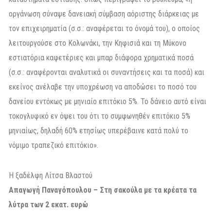
οργάνωση σύναψε δανειακή σύμβαση αόριστης διάρκειας με
τον επιχειρηματία (σ.σ.: αναφέρεται το όνομά του), ο οποίος
λειτουργούσε στο Κολωνάκι, την Κηφισιά και τη Μύκονο
εστιατόρια καφετέριες και μπαρ διάφορα χρηματικά ποσά
(σ.σ.: αναφέρονται αναλυτικά οι συναντήσεις και τα ποσά) και
εκείνος ανέλαβε την υποχρέωση να αποδώσει το ποσό του
δανείου εντόκως με μηνιαίο επιτόκιο 5%. Το δάνειο αυτό είναι
τοκογλυφικό εν όψει του ότι το συμφωνηθέν επιτόκιο 5%
μηνιαίως, δηλαδή 60% ετησίως υπερέβαινε κατά πολύ το
νόμιμο τραπεζικό επιτόκιο».
Η ξαδέλφη Λίτσα Βλαστού
Απαγωγή Παναγόπουλου – Στη σακούλα με τα κρέατα τα
λύτρα των 2 εκατ. ευρώ