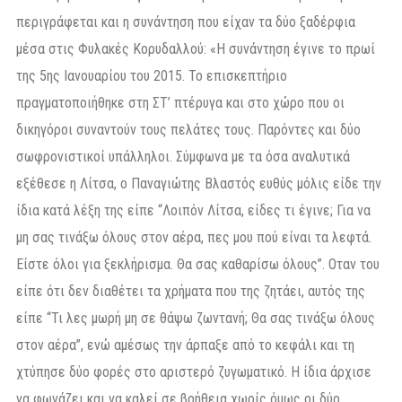
περιγράφεται και η συνάντηση που είχαν τα δύο ξαδέρφια
μέσα στις Φυλακές Κορυδαλλού: «Η συνάντηση έγινε το πρωί
της 5ης Ιανουαρίου του 2015. Το επισκεπτήριο
πραγματοποιήθηκε στη ΣΤ’ πτέρυγα και στο χώρο που οι
δικηγόροι συναντούν τους πελάτες τους. Παρόντες και δύο
σωφρονιστικοί υπάλληλοι. Σύμφωνα με τα όσα αναλυτικά
εξέθεσε η Λίτσα, ο Παναγιώτης Βλαστός ευθύς μόλις είδε την
ίδια κατά λέξη της είπε “Λοιπόν Λίτσα, είδες τι έγινε; Για να
μη σας τινάξω όλους στον αέρα, πες μου πού είναι τα λεφτά.
Είστε όλοι για ξεκλήρισμα. Θα σας καθαρίσω όλους”. Οταν του
είπε ότι δεν διαθέτει τα χρήματα που της ζητάει, αυτός της
είπε “Τι λες μωρή μη σε θάψω ζωντανή; Θα σας τινάξω όλους
στον αέρα”, ενώ αμέσως την άρπαξε από το κεφάλι και τη
χτύπησε δύο φορές στο αριστερό ζυγωματικό. Η ίδια άρχισε
να φωνάζει και να καλεί σε βοήθεια χωρίς όμως οι δύο