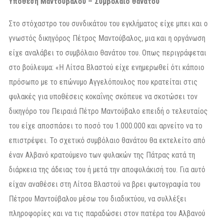
Υπόθεση Μαντούβαλου – Συμβόλαιο θανάτου
Στο στόχαστρο του συνδικάτου του εγκλήματος είχε μπει και ο
γνωστός δικηγόρος Πέτρος Μαντούβαλος, μια και η οργάνωση
είχε αναλάβει το συμβόλαιο θανάτου του. Οπως περιγράφεται
στο βούλευμα: «Η Λίτσα Βλαστού είχε ενημερωθεί ότι κάποιο
πρόσωπο με το επώνυμο Αγγελόπουλος που κρατείται στις
φυλακές για υποθέσεις κοκαΐνης σκόπευε να σκοτώσει τον
δικηγόρο του Πειραιά Πέτρο Μαντούβαλο επειδή ο τελευταίος
του είχε αποσπάσει το ποσό του 1.000.000 και αρνείτο να το
επιστρέψει. Το σχετικό συμβόλαιο θανάτου θα εκτελείτο από
έναν Αλβανό κρατούμενο των φυλακών της Πάτρας κατά τη
διάρκεια της άδειας του ή μετά την αποφυλάκισή του. Για αυτό
είχαν αναθέσει στη Λίτσα Βλαστού να βρει φωτογραφία του
Πέτρου Μαντούβαλου μέσω του διαδικτύου, να συλλέξει
πληροφορίες και να τις παραδώσει στον πατέρα του Αλβανού