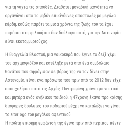
για τη νύχτα τις σπουδές. Διαθέτει μοναδική ικανότητα να
οργανώνει από το μηδέν επικίνδυνες αποστολές με μεγάλα
κέρδη, καθώς παρότι τα μισά χρόνια της ζωής του τα έχει
περάσει στη φυλακή και δεν δούλεψε ποτέ, για την Αστυνομία
είναι εκατομμυριούχος.
Η Ευαγγελία Βλαστού, μια νοικοκυρά που έγινε το δεξί χέρι
του αρχιμαφιόζου και κατέληξε μετά από ένα συμβόλαιο
θανάτου που σφράγισαν σε βάρος της να τον δίνει στην
Αστυνομία, είναι ένα πρόσωπο που πριν από το 2012 δεν είχε
απασχολήσει ποτέ τις Αρχές. Παντρεμένη χρόνια με ναυτικό
και μητέρα ενός ανήλικου παιδιού, η 47χρονη έκανε προ κρίσης
διάφορες δουλειές του ποδαριού μέχρι να καταλήξει να γίνει
το alter ego του μεγάλου αφεντικού.
Η πρώτη επίσημη εμφάνισή της έγινε πριν από περίπου πέντε