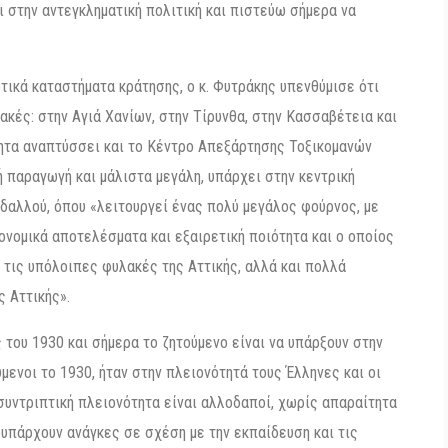
 στην αντεγκληματική πολιτική και πιστεύω σήμερα να
ικά καταστήματα κράτησης, ο κ. Φυτράκης υπενθύμισε ότι
κές: στην Αγιά Χανίων, στην Τίρυνθα, στην Κασσαβέτεια και
ητα αναπτύσσει και το Κέντρο Απεξάρτησης Τοξικομανών
 παραγωγή και μάλιστα μεγάλη, υπάρχει στην κεντρική
δαλλού, όπου «λειτουργεί ένας πολύ μεγάλος φούρνος, με
κονομικά αποτελέσματα και εξαιρετική ποιότητα και ο οποίος
ο τις υπόλοιπες φυλακές της Αττικής, αλλά και πολλά
ς Αττικής».
 του 1930 και σήμερα το ζητούμενο είναι να υπάρξουν στην
μενοι το 1930, ήταν στην πλειονότητά τους Έλληνες και οι
συντριπτική πλειονότητα είναι αλλοδαποί, χωρίς απαραίτητα
 υπάρχουν ανάγκες σε σχέση με την εκπαίδευση και τις