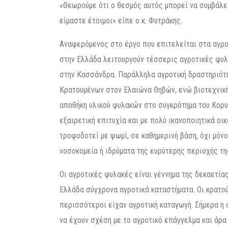
«Θεωρούμε ότι ο θεσμός αυτός μπορεί να συμβάλει
είμαστε έτοιμοι» είπε ο κ. Φυτράκης.
Αναφερόμενος στο έργο που επιτελείται στα αγροτ
στην Ελλάδα λειτουργούν τέσσερις αγροτικές φυλα
στην Κασσάνδρα. Παράλληλα αγροτική δραστηριότ
Κρατουμένων στον Ελαιώνα Θηβών, ενώ βιοτεχνική
αποθήκη υλικού φυλακών στο συγκρότημα του Κορυ
εξαιρετική επιτυχία και με πολύ ικανοποιητικά οι
τροφοδοτεί με ψωμί, σε καθημερινή βάση, όχι μόν
νοσοκομεία ή ιδρύματα της ευρύτερης περιοχής τη
Οι αγροτικές φυλακές είναι γέννημα της δεκαετίας
Ελλάδα σύγχρονα αγροτικά καταστήματα. Οι κρατού
περισσότεροι είχαν αγροτική καταγωγή. Σήμερα η 
να έχουν σχέση με το αγροτικό επάγγελμα και άρα