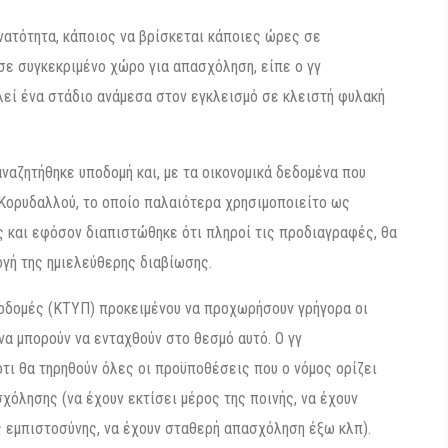
νατότητα, κάποιος να βρίσκεται κάποιες ώρες σε
σε συγκεκριμένο χώρο για απασχόληση, είπε ο γγ
λεί ένα στάδιο ανάμεσα στον εγκλεισμό σε κλειστή φυλακή
 αναζητήθηκε υποδομή και, με τα οικονομικά δεδομένα που
 Κορυδαλλού, το οποίο παλαιότερα χρησιμοποιείτο ως
ς και εφόσον διαπιστώθηκε ότι πληροί τις προδιαγραφές, θα
ογή της ημιελεύθερης διαβίωσης.
ποδομές (ΚΤΥΠ) προκειμένου να προχωρήσουν γρήγορα οι
να μπορούν να ενταχθούν στο θεσμό αυτό. Ο γγ
τι θα τηρηθούν όλες οι προϋποθέσεις που ο νόμος ορίζει
χόλησης (να έχουν εκτίσει μέρος της ποινής, να έχουν
 εμπιστοσύνης, να έχουν σταθερή απασχόληση έξω κλπ).