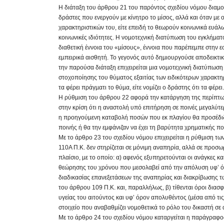
Η διάταξη του άρθρου 21 του παρόντος σχεδίου νόµου διαµο
δράστες που ενεργούν µε κίνητρο το µίσος, αλλά και όταν µε 
χαρακτηριστικών του, είτε επειδή το θεωρούν κοινωνικά ευάλω
κοινωνικές ιδιότητες. Η νοµοτεχνική διατύπωση του εγκλήµατο
διαθετική έννοια του «µίσους», έννοια που παρέπεµπε στην ε
εµπειρικά αισθητή. Το γεγονός αυτό δηµιουργούσε αποδεικτι
την παρούσα διάταξη επιχειρείται µια νοµοτεχνική διατύπωση π
στοχοποίησης του θύµατος εξαιτίας των ειδικότερων χαρακτηρ
τα φέρει πράγµατι το θύµα, είτε νοµίζει ο δράστης ότι τα φέρει.
Η ρύθµιση του άρθρου 22 αφορά την κατάργηση της περίπτωση
στην κρίση ότι η αναστολή υπό επιτήρηση σε ποινές µεγαλύτε
η προηγούµενη καταβολή ποσών που εκ πλαγίου θα προσέδιδ
ποινής ή θα την εµφάνιζαν να έχει τη βαρύτητα χρηµατικής πο
Με το άρθρο 23 του σχεδίου νόµου επιχειρείται η ρύθµιση τω
110Α Π.Κ. δεν στηρίζεται σε µόνιµη αναπηρία, αλλά σε προσωρ
πλαίσιο, µε το οποίο: α) αφενός εξυπηρετούνται οι ανάγκες κα
θεώρησης του χρόνου που µεσολαβεί από την απόλυση υφ’ όρ
διαδικασίας επανεξετάσεων της αναπηρίας και διακρίβωσης 
του άρθρου 109 Π.Κ. και, παραλλήλως, β) τίθενται όροι διασφ
υγείας του αιτούντος και υφ’ όρον απολυθέντος (µέσα από τις 
στοιχείο που αναβαθµίζει νοµοθετικά το ρόλο του δικαστή σε 
Με το άρθρο 24 του σχεδίου νόµου καταργείται η παράγραφο