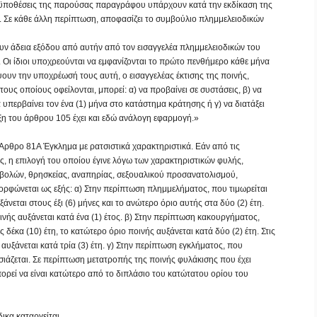
ροϋποθέσεις της παρούσας παραγράφου υπάρχουν κατά την εκδίκαση της
ή. Σε κάθε άλλη περίπτωση, αποφασίζει το συμβούλιο πλημμελειοδικών
νουν άδεια εξόδου από αυτήν από τον εισαγγελέα πλημμελειοδικών του
 Οι ίδιοι υποχρεούνται να
εμφανίζονται το πρώτο πενθήμερο κάθε μήνα
ουν την υποχρέωσή τους αυτή, ο εισαγγελέας έκτισης της ποινής,
υς οποίους οφείλονται, μπορεί: α) να προβαίνει σε συστάσεις, β) να
 υπερβαίνει τον ένα (1) μήνα στο κατάστημα κράτησης ή γ) να διατάξει
αξη του άρθρου 105 έχει και εδώ ανάλογη εφαρμογή.»
«Άρθρο 81Α Έγκλημα με ρατσιστικά χαρακτηριστικά. Εάν από τις
ος, η επιλογή του οποίου έγινε λόγω των χαρακτηριστικών φυλής,
αβολών, θρησκείας, αναπηρίας, σεξουαλικού προσανατολισμού,
ορφώνεται ως εξής: α) Στην περίπτωση πλημμελήματος, που τιμωρείται
άνεται στους έξι (6) μήνες και το ανώτερο όριο αυτής στα δύο (2) έτη.
νής αυξάνεται κατά ένα (1) έτος. β) Στην περίπτωση κακουργήματος,
 δέκα (10) έτη, το κατώτερο όριο ποινής αυξάνεται κατά δύο (2) έτη. Στις
υξάνεται κατά τρία (3) έτη. γ) Στην περίπτωση εγκλήματος, που
ασιάζεται. Σε περίπτωση μετατροπής της ποινής φυλάκισης που έχει
ορεί να είναι κατώτερο από το διπλάσιο του κατώτατου ορίου του
ικα καταργείται.