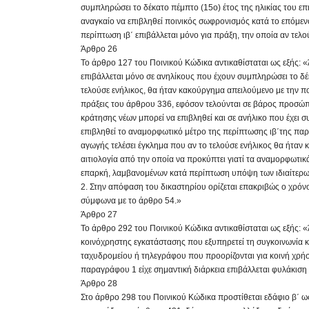
συμπληρώσει το δέκατο πέμπτο (15ο) έτος της ηλικίας του επ
αναγκαίο να επιβληθεί ποινικός σωφρονισμός κατά το επόμε
περίπτωση ιβ΄ επιβάλλεται μόνο για πράξη, την οποία αν τελ
Άρθρο 26
Το άρθρο 127 του Ποινικού Κώδικα αντικαθίσταται ως εξής: 
επιβάλλεται μόνο σε ανηλίκους που έχουν συμπληρώσει το δέκ
τελούσε ενήλικος, θα ήταν κακούργημα απειλούμενο με την ποιν
πράξεις του άρθρου 336, εφόσον τελούνται σε βάρος προσώπο
κράτησης νέων μπορεί να επιβληθεί και σε ανήλικο που έχει σ
επιβληθεί το αναμορφωτικό μέτρο της περίπτωσης ιβ΄της παρ
αγωγής τελέσει έγκλημα που αν το τελούσε ενήλικος θα ήταν 
αιτιολογία από την οποία να προκύπτει γιατί τα αναμορφωτικ
επαρκή, λαμβανομένων κατά περίπτωση υπόψη των ιδιαίτερω
2. Στην απόφαση του δικαστηρίου ορίζεται επακριβώς ο χρό
σύμφωνα με το άρθρο 54.»
Άρθρο 27
Το άρθρο 292 του Ποινικού Κώδικα αντικαθίσταται ως εξής: 
κοινόχρηστης εγκατάστασης που εξυπηρετεί τη συγκοινωνία 
ταχυδρομείου ή τηλεγράφου που προορίζονται για κοινή χρήση 
παραγράφου 1 είχε σημαντική διάρκεια επιβάλλεται φυλάκιση μ
Άρθρο 28
Στο άρθρο 298 του Ποινικού Κώδικα προστίθεται εδάφιο β΄ ω