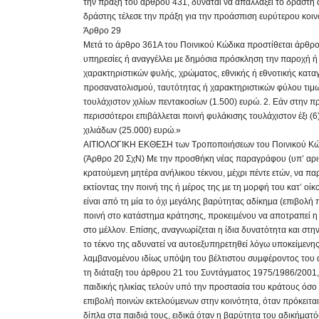
την πράξη του άρθρου 431, δύναται να απαλλάξει το δράστη 
δράστης τέλεσε την πράξη για την προάσπιση ευρύτερου κοι
Άρθρο 29
Μετά το άρθρο 361Α του Ποινικού Κώδικα προστίθεται άρθρ
υπηρεσίες ή αναγγέλλει με δημόσια πρόσκληση την παροχή
χαρακτηριστικών φυλής, χρώματος, εθνικής ή εθνοτικής κατα
προσανατολισμού, ταυτότητας ή χαρακτηριστικών φύλου τιμωρ
τουλάχιστον χιλίων πεντακοσίων (1.500) ευρώ. 2. Εάν στην 
περισσότεροι επιβάλλεται ποινή φυλάκισης τουλάχιστον έξι (6)
χιλιάδων (25.000) ευρώ.»
ΑΙΤΙΟΛΟΓΙΚΗ ΕΚΘΕΣΗ των Τροποποιήσεων του Ποινικού Κώδ
(Άρθρο 20 ΣχΝ) Με την προσθήκη νέας παραγράφου (υπ’ αριθ
κρατούµενη µητέρα ανήλικου τέκνου, µέχρι πέντε ετών, να παρ
εκτίοντας την ποινή της ή µέρος της µε τη µορφή του κατ’ ο
είναι από τη µία το όχι µεγάλης βαρύτητας αδίκηµα (επιβολή 
ποινή στο κατάστηµα κράτησης, προκειµένου να αποτραπεί η
στο µέλλον. Επίσης, αναγνωρίζεται η ίδια δυνατότητα και στη
το τέκνο της αδυνατεί να αυτοεξυπηρετηθεί λόγω υποκείµενη
λαµβανοµένου ιδίως υπόψη του βέλτιστου συµφέροντος του αν
τη διάταξη του άρθρου 21 του Συντάγµατος 1975/1986/2001, π
παιδικής ηλικίας τελούν υπό την προστασία του κράτους όσο 
επιβολή ποινών εκτελούµενων στην κοινότητα, όταν πρόκειτα
δίπλα στα παιδιά τους, ειδικά όταν η βαρύτητα του αδικήµατό