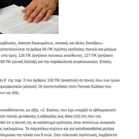
βίωσης, άσκηση δικαιωμάτων, ποινικές και άλλες διατάξεις»
τροποποιούνται τα άρθρα 56 ΠΚ (τρόπος εκτέλεσης ποινών και μέτρων
υπό όρο), 126 ΠΚ (ανήλικοι ποινικώς ανεύθυνοι), 127 ΠΚ (ανήλικοι
98 ΠΚ (γενική διάταξη για την παρακώλυση συγκοινωνιών). Επίσης
η θ΄ της παρ. 3 του άρθρου 100 ΠΚ (αναστολή σε ποινές άνω των τριών
ναμορφωτικών μέτρων). Οι τροποποιήσεις στον Ποινικό Κώδικα που
υν ως εξής:
τικαθίστανται, ως εξής: «2. Εκείνος που έχει υπερβεί το εβδομηκοστό
λοιπο ποινής φυλάκισης ή κάθειρξης έως δέκα (10) έτη που του
κριθεί ότι η έκτισή της σε κατάστημα κράτησης είναι απολύτως αναγκαία
ας εγκλημάτων. Τα παραπάνω ισχύουν και για καταδικασθείσα μητέρα
μπληρώσει την ηλικία των 8 ετών. Στην τελευταία περίπτωση, λαμβάνεται