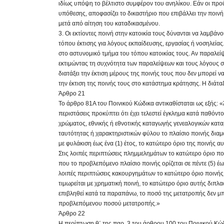
ιδίως υπόψη το βέλτιστο συμφέρον του ανηλίκου. Εάν οι π
υπόθεσης, αποφασίζει το δικαστήριο που επιβάλλει την ποιν
μετά από αίτηση του καταδικασμένου.
3. Οι εκτίοντες ποινή στην κατοικία τους δύνανται να λαμβά
τόπου έκτισης για λόγους εκπαίδευσης, εργασίας ή νοσηλείας.
στο αστυνομικό τμήμα του τόπου κατοικίας τους. Αν παραλείψ
εκτιμώντας τη συχνότητα των παραλείψεων και τους λόγους στο
διατάξει την έκτιση μέρους της ποινής τους που δεν μπορεί να
την έκτιση της ποινής τους στο κατάστημα κράτησης. Η διάτ
Άρθρο 21
Το άρθρο 81Α του Ποινικού Κώδικα αντικαθίσταται ως εξής: 
περιστάσεις προκύπτει ότι έχει τελεστεί έγκλημα κατά παθόντ
χρώματος, εθνικής ή εθνοτικής καταγωγής γενεαλογικών κατ
ταυτότητας ή χαρακτηριστικών φύλου το πλαίσιο ποινής διαμ
με φυλάκιση έως ένα (1) έτος, το κατώτερο όριο της ποινής αυξ
Στις λοιπές περιπτώσεις πλημμελημάτων το κατώτερο όριο ποι
που το προβλεπόμενο πλαίσιο ποινής ορίζεται σε πέντε (5) έως
λοιπές περιπτώσεις κακουργημάτων το κατώτερο όριο ποινής α
τιμωρείται με χρηματική ποινή, το κατώτερο όριο αυτής διπλ
επιβληθεί κατά τα παραπάνω, το ποσό της μετατροπής δεν μπ
προβλεπόμενου ποσού μετατροπής.»
Άρθρο 22
Η περίπτωση θ΄ της παρ. 3 του άρθρου 100 του Ποινικού Κώδ