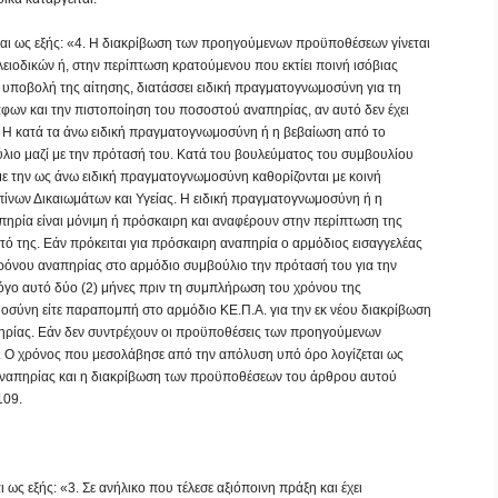
ται ως εξής: «4. Η διακρίβωση των προηγούμενων προϋποθέσεων γίνεται
ιοδικών ή, στην περίπτωση κρατούμενου που εκτίει ποινή ισόβιας
ν υποβολή της αίτησης, διατάσσει ειδική πραγματογνωμοσύνη για τη
ν και την πιστοποίηση του ποσοστού αναπηρίας, αν αυτό δεν έχει
. Η κατά τα άνω ειδική πραγματογνωμοσύνη ή η βεβαίωση από το
ύλιο μαζί με την πρότασή του. Κατά του βουλεύματος του συμβουλίου
 με την ως άνω ειδική πραγματογνωμοσύνη καθορίζονται με κοινή
ίνων Δικαιωμάτων και Υγείας. Η ειδική πραγματογνωμοσύνη ή η
πηρία είναι μόνιμη ή πρόσκαιρη και αναφέρουν στην περίπτωση της
τό της. Εάν πρόκειται για πρόσκαιρη αναπηρία ο αρμόδιος εισαγγελέας
χρόνου αναπηρίας στο αρμόδιο συμβούλιο την πρότασή του για την
όγο αυτό δύο (2) μήνες πριν τη συμπλήρωση του χρόνου της
οσύνη είτε παραπομπή στο αρμόδιο ΚΕ.Π.Α. για την εκ νέου διακρίβωση
ρίας. Εάν δεν συντρέχουν οι προϋποθέσεις των προηγούμενων
ς. Ο χρόνος που μεσολάβησε από την απόλυση υπό όρο λογίζεται ως
 αναπηρίας και η διακρίβωση των προϋποθέσεων του άρθρου αυτού
109.
ως εξής: «3. Σε ανήλικο που τέλεσε αξιόποινη πράξη και έχει