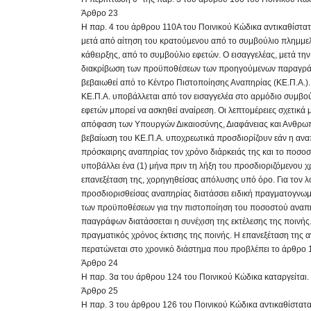
Άρθρο 23
Η παρ. 4 του άρθρου 110Α του Ποινικού Κώδικα αντικαθίστα
μετά από αίτηση του κρατούμενου από το συμβούλιο πλημμελε
κάθειρξης, από το συμβούλιο εφετών. Ο εισαγγελέας, μετά τη
διακρίβωση των προϋποθέσεων των προηγούμενων παραγράφω
βεβαιωθεί από το Κέντρο Πιστοποίησης Αναπηρίας (ΚΕ.Π.Α.)
ΚΕ.Π.Α. υποβάλλεται από τον εισαγγελέα στο αρμόδιο συμβο
εφετών μπορεί να ασκηθεί αναίρεση. Οι λεπτομέρειες σχετικά
απόφαση των Υπουργών Δικαιοσύνης, Διαφάνειας και Ανθρωπ
βεβαίωση του ΚΕ.Π.Α. υποχρεωτικά προσδιορίζουν εάν η ανα
πρόσκαιρης αναπηρίας τον χρόνο διάρκειάς της και το ποσοσ
υποβάλλει ένα (1) μήνα πριν τη λήξη του προσδιοριζόμενου 
επανεξέταση της, χορηγηθείσας απόλυσης υπό όρο. Για τον λ
προσδιορισθείσας αναπηρίας διατάσσει ειδική πραγματογνωμ
των προϋποθέσεων για την πιστοποίηση του ποσοστού αναπη
πααγράφων διατάσσεται η συνέχιση της εκτέλεσης της ποινή
πραγματικός χρόνος έκτισης της ποινής. Η επανεξέταση της
περατώνεται στο χρονικό διάστημα που προβλέπει το άρθρο 
Άρθρο 24
Η παρ. 3α του άρθρου 124 του Ποινικού Κώδικα καταργείται.
Άρθρο 25
Η παρ. 3 του άρθρου 126 του Ποινικού Κώδικα αντικαθίσταται 