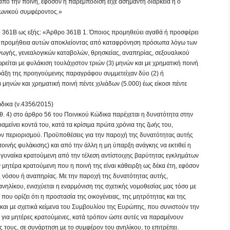
από την ποινή, εφόσον η παρεμπόδιση είχε ασήμαντη διάρκεια ή ο
νωνικού συμφέροντος.»
ο 361Β ως εξής: «Άρθρο 361Β 1. Όποιος προμηθεύει αγαθά ή προσφέρει
 ή προμήθεια αυτών αποκλείοντας από καταφρόνηση πρόσωπα λόγω των
γωγής, γενεαλογικών καταβολών, θρησκείας, αναπηρίας, σεξουαλικού
είται με φυλάκιση τουλάχιστον τριών (3) μηνών και με χρηματική ποινή
πράξη της προηγούμενης παραγράφου συμμετείχαν δύο (2) ή
 μηνών και χρηματική ποινή πέντε χιλιάδων (5.000) έως είκοσι πέντε
ικα (ν.4356/2015)
. 4) στο άρθρο 56 του Ποινικού Κώδικα παρέχεται η δυνατότητα στην
αµείνει κοντά του, κατά τα κρίσιµα πρώτα χρόνια της ζωής του,
ίκον περιορισµού. Προϋποθέσεις για την παροχή της δυνατότητας αυτής
ποινής φυλάκισης) και από την άλλη η µη ύπαρξη ανάγκης να εκτιθεί η
 γυναίκα κρατούµενη από την τέλεση αντίστοιχης βαρύτητας εγκληµάτων
ν µητέρα κρατούµενη που η ποινή της είναι κάθειρξη ως δέκα έτη, εφόσον
ς νόσου ή αναπηρίας. Με την παροχή της δυνατότητας αυτής,
ηλίκου, ενισχύεται η εναρµόνιση της σχετικής νοµοθεσίας µας τόσο µε
ου ορίζει ότι η προστασία της οικογένειας, της µητρότητας και της
και µε σχετικά κείµενα του Συµβουλίου της Ευρώπης, που συνιστούν την
ι για µητέρες κρατούµενες, κατά τρόπον ώστε αυτές να παραµένουν
ς τους, σε συνάρτηση µε το συµφέρον του ανηλίκου, το επιτρέπει.