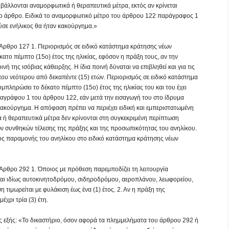
ιβάλλονται αναμορφωτικά ή θεραπευτικά μέτρα, εκτός αν κρίνεται
νο άρθρο. Ειδικά το αναμορφωτικό μέτρο του άρθρου 122 παράγραφος 1
ούσε ενήλικος θα ήταν κακούργημα.»
«Άρθρο 127 1. Περιορισμός σε ειδικό κατάστημα κράτησης νέων
ατο πέμπτο (15ο) έτος της ηλικίας, εφόσον η πράξη τους, αν την
ή της ισόβιας κάθειρξης. Η ίδια ποινή δύναται να επιβληθεί και για τις
υ νεότερου από δεκαπέντε (15) ετών. Περιορισμός σε ειδικό κατάστημα
υμπληρώσει το δέκατο πέμπτο (15ο) έτος της ηλικίας του και του έχει
αγράφου 1 του άρθρου 122, εάν μετά την εισαγωγή του στο ίδρυμα
κακούργημα. Η απόφαση πρέπει να περιέχει ειδική και εμπεριστατωμένη
ά ή θεραπευτικά μέτρα δεν κρίνονται στη συγκεκριμένη περίπτωση
ν συνθηκών τέλεσης της πράξης και της προσωπικότητας του ανηλίκου.
νος παραμονής του ανηλίκου στο ειδικό κατάστημα κράτησης νέων
«Άρθρο 292 1. Όποιος με πρόθεση παρεμποδίζει τη λειτουργία
και ιδίως αυτοκινητοδρόμου, σιδηροδρόμου, αεροπλάνου, λεωφορείου,
τιμωρείται με φυλάκιση έως ένα (1) έτος. 2. Αν η πράξη της
έχρι τρία (3) έτη.
ς εξής: «Το δικαστήριο, όσον αφορά τα πλημμελήματα του άρθρου 292 ή