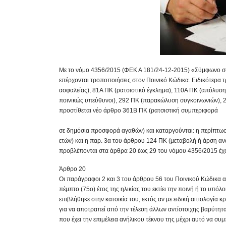
Με το νόμο 4356/2015 (ΦΕΚ Α 181/24-12-2015) «Σύμφωνο συμ
επέρχονται τροποποιήσεις στον Ποινικό Κώδικα. Ειδικότερα 
ασφαλείας), 81Α ΠΚ (ρατσιστικό έγκλημα), 110Α ΠΚ (απόλυση 
ποινικώς υπεύθυνοι), 292 ΠΚ (παρακώλυση συγκοινωνιών), 2
προστίθεται νέο άρθρο 361Β ΠΚ (ρατσιστική συμπεριφορά
σε δημόσια προσφορά αγαθών) και καταργούνται: η περίπτωσ
ετών) και η παρ. 3α του άρθρου 124 ΠΚ (μεταβολή ή άρση α
προβλέπονται στα άρθρα 20 έως 29 του νόμου 4356/2015 έχο
Άρθρο 20
Οι παράγραφοι 2 και 3 του άρθρου 56 του Ποινικού Κώδικα αν
πέμπτο (75ο) έτος της ηλικίας του εκτίει την ποινή ή το υπό
επιβλήθηκε στην κατοικία του, εκτός αν με ειδική αιτιολογία 
για να αποτραπεί από την τέλεση άλλων αντίστοιχης βαρύτητ
που έχει την επιμέλεια ανήλικου τέκνου της μέχρι αυτό να συ