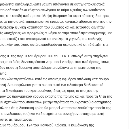
ρφώνεται κατάλληλα, ώστε να µην υπάγονται σε αυτήν αποκλειστικά
οποιοδήποτε άλλο κίνητρο επιλέγουν το θύµα εξαιτίας των ιδιαίτερων
το, είτε επειδή από προκατάληψη θεωρούν ότι φέρει κάποιες ιδιαίτερες
ς µε ρατσιστικά χαρακτηριστικά έφερε ως κεντρικό ειδοποιό στοιχείο την
σωτερική- ψυχική κατάσταση του θύµατος και ως εκ τούτου δεν ήταν
κές δυσχέρειες και προφανώς συνέβαλλε στην σπανιότητα εφαρµογής. Με
ου εστιάζει στο αντικειµενικό και αντιληπτό γεγονός της επιλογής-
ιστικών του, όπως αυτά απαριθµούνται περιοριστικά στη διάταξη, είτε
ς θ΄ της παρ. 3 του άρθρου 100 του Π.Κ. Η επιλογή αυτή στηρίζεται
ρες από 3 έτη δεν επιτρέπεται να µπορεί να εξαρτάται από όρους, όπως
αν σε αυτή δυσµενή αποτελέσµατα ανάλογα µε τη µετατροπή της
ινής.
ν ειδικών περιπτώσεων κατά τις οποίες η υφ’ όρον απόλυση κατ’ άρθρο
ινή. Διαµορφώνεται για το σκοπό αυτό ένα ειδικότερο διαδικαστικό
ι τα δικαιώµατα του κρατουµένου, ιδίως ως προς τα στοιχεία της
ον ως πραγµατικού χρόνου έκτισης της ποινής και ως προς τη λήξη της
των σχετικών προϋποθέσεων µε την περάτωση του χρονικού διαστήµατος
άλισης ότι η δικαστική κρίση θα µπορεί να παρακολουθεί την πορεία της
επανεξετάσεις του) και να διατηρείται σε συνεχή αντιστοιχία µε αυτή
αυτές τις περιπτώσεις.
ς 3α του άρθρου 124 του Ποινικού Κώδικα. Η κλιµάκωση της