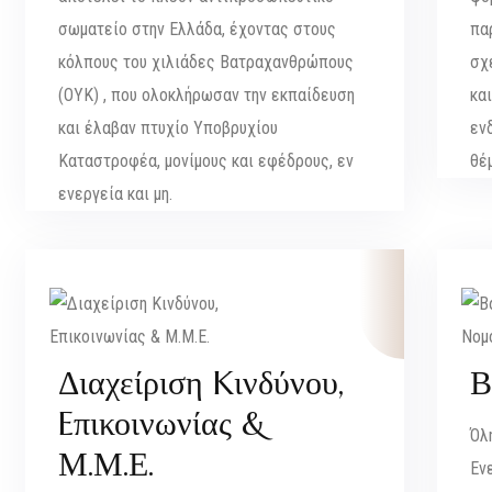
σωματείο στην Ελλάδα, έχοντας στους
πα
κόλπους του χιλιάδες Βατραχανθρώπους
σχε
(ΟΥΚ) , που ολοκλήρωσαν την εκπαίδευση
κα
και έλαβαν πτυχίο Υποβρυχίου
εν
Καταστροφέα, μονίμους και εφέδρους, εν
θέ
ενεργεία και μη.
Διαχείριση Kινδύνου,
Β
Eπικοινωνίας &
Όλ
Μ.Μ.Ε.
Εν