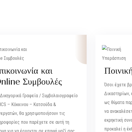
πικοινωνία και
Ποινικ
nline Συμβουλές
Όσοι έχετε βρ
Δικαστηρίων, 
 Δικηγορικά Γραφεία / Συμβολαιογραφείο
ως θύματα πα
ICS – Κόκκινου – Κατσούδα &
να ανακαλέσετ
νεργατών, θα χρησιμοποιήσουν τις
εκρηκτική συν
ηροφορίες που παρέχετε σε αυτή τη
προκαλεί η έ
ρμα για να έρχονται σε επαφή μαζί σας